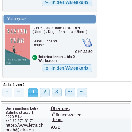
In den Warenkorb
Yesteryear
Burke, Caro Claire / Falk, Dietlind
(Übers.) / Kögeböhn, Lisa (Übers.)
Fester Einband
Deutsch
CHF 33.50
lieferbar innert 1 bis 2
Werktagen
In den Warenkorb
Seite 1 von 3
1
2
3
Buchhandlung Letra
Über uns
Bahnhofstrasse 1
Öffnungszeiten
5070 Frick
Team
+41 62 871 81 71
https://www.letra.ch
AGB
buch@letra.ch