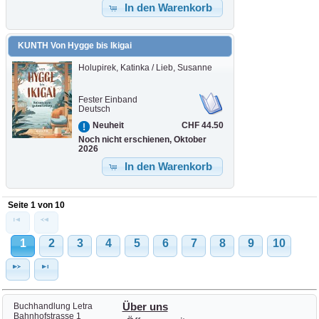
In den Warenkorb
KUNTH Von Hygge bis Ikigai
Holupirek, Katinka / Lieb, Susanne
Fester Einband
Deutsch
CHF 44.50
Neuheit
Noch nicht erschienen, Oktober
2026
In den Warenkorb
Seite 1 von 10
1
2
3
4
5
6
7
8
9
10
Buchhandlung Letra
Über uns
Bahnhofstrasse 1