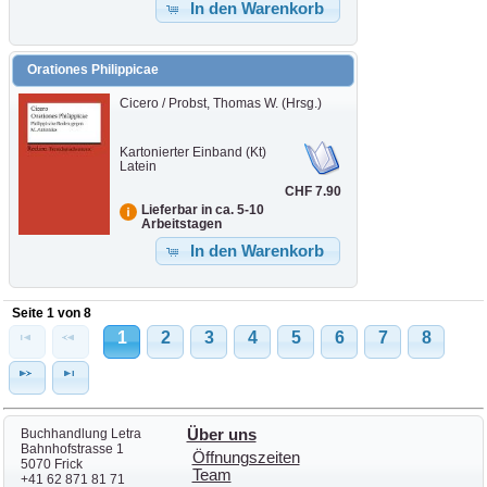
In den Warenkorb
Orationes Philippicae
Cicero / Probst, Thomas W. (Hrsg.)
Kartonierter Einband (Kt)
Latein
CHF 7.90
Lieferbar in ca. 5-10
Arbeitstagen
In den Warenkorb
Seite 1 von 8
1
2
3
4
5
6
7
8
Buchhandlung Letra
Über uns
Bahnhofstrasse 1
Öffnungszeiten
5070 Frick
Team
+41 62 871 81 71