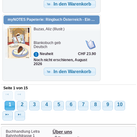
In den Warenkorb
myNOTES Papeterie: Ringbuch Österreich - Ein Besuch im Kaffeehaus
Buzas, Aliz (Illustr.)
Blankobuch geb
Deutsch
CHF 23.90
Neuheit
Noch nicht erschienen, August
2026
In den Warenkorb
Seite 1 von 15
1
2
3
4
5
6
7
8
9
10
Buchhandlung Letra
Über uns
Bahnhofstrasse 1