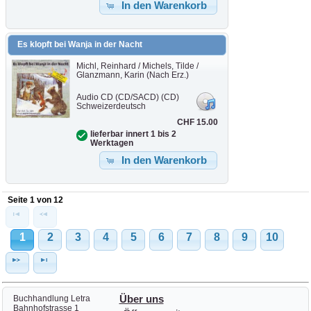
In den Warenkorb
Es klopft bei Wanja in der Nacht
Michl, Reinhard / Michels, Tilde /
Glanzmann, Karin (Nach Erz.)
Audio CD (CD/SACD) (CD)
Schweizerdeutsch
CHF 15.00
lieferbar innert 1 bis 2
Werktagen
In den Warenkorb
Seite 1 von 12
1
2
3
4
5
6
7
8
9
10
Buchhandlung Letra
Über uns
Bahnhofstrasse 1