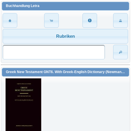
Buchhandlung Letra
Rubriken
Greek New Testament GNT6. With Greek-English Dictionary (Newman, Barclay M. / Houghton, Hugh (Hrsg.) / Karakolis, Christos (Hrsg.) / Parker, David (Hrsg.) / Pisano, Stephen (Hrsg.) / Strutwolf, Holger (Hrsg.) / Trobisch, David (Hrsg.) / Institut für Neutestamentliche Textforschung, Münster (Hrsg.) / Wachtel, Klaus (Hrsg.))