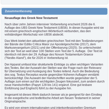
Zusammenfassung
Neuauflage des Greek New Testament
Nach über zehn Jahren intensiver Vorbereitung erscheint 2026 die 6.
Auflage des UBS Greek New Testament (UBS6). In dieser Ausgabe wird sie
mit einem griechisch-englischen Wörterbuch verbunden, das den
vollständigen Wortschatz von UBS6 abdeckt.
Das Werk bietet den aktuellsten griechischen Text mit den Textänderungen
der Bände der Editio Critica Maior zur Apostelgeschichte (2017), dem
Markusevangelium (2021) und der Offenbarung (2025). So unterscheidet
sich der Text an weit über 100 Stellen vom Text der 5. Auflage. Der Text ist
identisch mit dem der 29. Auflage des Novum Testamentum Graece
("Nestle-Aland"), die für 2026 in Vorbereitung ist.
Der Apparat umfasst klar strukturierte Einträge zu allen wichtigen Varianten
des Textes. Bei der Auswahl der Stellen war die Frage nach der Relevanz
für Übersetzung und Auslegung des Textes leitend. Auch die Bedeutung
des sog. Textus Receptus wurde gegenüber früheren Auflagen verstärkt
berücksichtigt. Die Auswahl der Handschriften wurde gegenüber der 5.
Auflage zum einen auf die wichtigsten Zeugen fokussiert, zum andern durch
neue Handschriften (Papyri 128 bis 141) ergänzt. Eine gut lesbare
Einführung (auf Englisch) führt zu der Ausgabe hin.
Insgesamt ist dieses Werk dadurch besser als je geeignet für den Einstieg
in die exegetische und textkritische Arbeit am Neuen Testament in seiner
Originalsprache.
Es wird von einem internationalen und interkonfessionellen Gremium