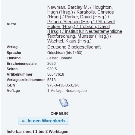
Newman, Barclay M. / Houghton,
Hugh (Hrsg.) / Karakolis, Christos
(Hrsg.) / Parker, David (Hrsg.) /
Pisano, Stephen (Hrsg.) / Strutwolf,
Autor
Holger (Hrsg.) / Trobisch, David
(Hrsg.) / Institut für Neutestamentliche
Textforschung, Münster (Hrsg.) /
Wachtel, Klaus (Hrsg.)
Deutsche Bibelgesellschaft
Verlag
Sprache
Griechisch (bis 1453)
Einband
Fester Einband
Erscheinungsjahr
2026
Seiten
930 S.
Artikelnummer
50547618
Verlagsartikelnummer
5313
ISBN
978-3-438-05313-8
Auflage
1. Auflage, Neuausgabe
CHF 59.90
In den Warenkorb
lieferbar innert 1 bis 2 Werktagen