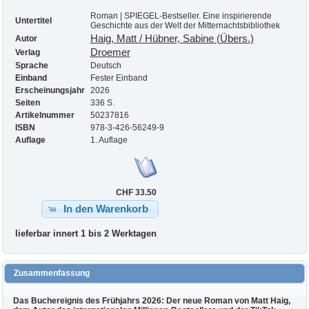
Roman | SPIEGEL-Bestseller. Eine inspirierende
Untertitel
Geschichte aus der Welt der Mitternachtsbibliothek
Haig, Matt / Hübner, Sabine (Übers.)
Autor
Droemer
Verlag
Sprache
Deutsch
Einband
Fester Einband
Erscheinungsjahr
2026
Seiten
336 S.
Artikelnummer
50237816
ISBN
978-3-426-56249-9
Auflage
1. Auflage
CHF 33.50
In den Warenkorb
lieferbar innert 1 bis 2 Werktagen
Zusammenfassung
Das Buchereignis des Frühjahrs 2026: Der neue Roman von Matt Haig,