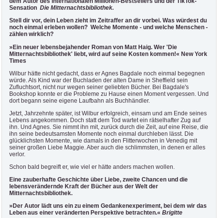
dem Autor des internationalen Millionen-Bestsellers und der TikTok-
Sensation
Die Mitternachtsbibliothek.
Stell dir vor, dein Leben zieht im Zeitraffer an dir vorbei. Was würdest du
noch einmal erleben wollen? Welche Momente - und welche Menschen -
zählen wirklich?
»Ein neuer lebensbejahender Roman von Matt Haig. Wer 'Die
Mitternachtsbibliothek' liebt, wird auf seine Kosten kommen!« New York
Times
Wilbur hätte nicht gedacht, dass er Agnes Bagdale noch einmal begegnen
würde. Als Kind war der Buchladen der alten Dame in Sheffield sein
Zufluchtsort, nicht nur wegen seiner geliebten Bücher. Bei Bagdale's
Bookshop konnte er die Probleme zu Hause einen Moment vergessen. Und
dort begann seine eigene Laufbahn als Buchhändler.
Jetzt, Jahrzehnte später, ist Wilbur erfolgreich, einsam und am Ende seines
Lebens angekommen. Doch statt dem Tod wartet ein rätselhafter Zug auf
ihn. Und Agnes. Sie nimmt ihn mit, zurück durch die Zeit, auf eine Reise, die
ihn seine bedeutsamsten Momente noch einmal durchleben lässt. Die
glücklichsten Momente, wie damals in den Flitterwochen in Venedig mit
seiner großen Liebe Maggie. Aber auch die schlimmsten, in denen er alles
verlor.
Schon bald begreift er, wie viel er hätte anders machen wollen.
Eine zauberhafte Geschichte über Liebe, zweite Chancen und die
lebensverändernde Kraft der Bücher aus der Welt der
Mitternachtsbibliothek.
»Der Autor lädt uns ein zu einem Gedankenexperiment, bei dem wir das
Leben aus einer veränderten Perspektive betrachten.«
Brigitte