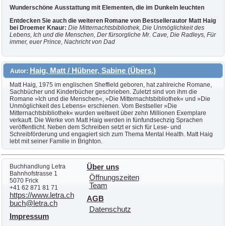
Wunderschöne Ausstattung mit Elementen, die im Dunkeln leuchten
Entdecken Sie auch die weiteren Romane von Bestsellerautor Matt Haig
bei Droemer Knaur:
Die Mitternachtsbibliothek, Die Unmöglichkeit des
Lebens, Ich und die Menschen, Der fürsorgliche Mr. Cave, Die Radleys, Für
immer, euer Prince, Nachricht von Dad
Haig, Matt / Hübner, Sabine (Übers.)
Autor:
Matt Haig, 1975 im englischen Sheffield geboren, hat zahlreiche Romane,
Sachbücher und Kinderbücher geschrieben. Zuletzt sind von ihm die
Romane »Ich und die Menschen«, »Die Mitternachtsbibliothek« und »Die
Unmöglichkeit des Lebens« erschienen. Vom Bestseller »Die
Mitternachtsbibliothek« wurden weltweit über zehn Millionen Exemplare
verkauft. Die Werke von Matt Haig werden in fünfundsechzig Sprachen
veröffentlicht. Neben dem Schreiben setzt er sich für Lese- und
Schreibförderung und engagiert sich zum Thema Mental Health. Matt Haig
lebt mit seiner Familie in Brighton.
Buchhandlung Letra
Über uns
Bahnhofstrasse 1
Öffnungszeiten
5070 Frick
Team
+41 62 871 81 71
https://www.letra.ch
AGB
buch@letra.ch
Datenschutz
Impressum