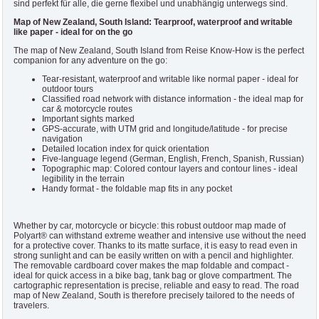
sind perfekt für alle, die gerne flexibel und unabhängig unterwegs sind.
Map of New Zealand, South Island: Tearproof, waterproof and writable
like paper - ideal for on the go
The map of New Zealand, South Island from Reise Know-How is the perfect
companion for any adventure on the go:
Tear-resistant, waterproof and writable like normal paper - ideal for
outdoor tours
Classified road network with distance information - the ideal map for
car & motorcycle routes
Important sights marked
GPS-accurate, with UTM grid and longitude/latitude - for precise
navigation
Detailed location index for quick orientation
Five-language legend (German, English, French, Spanish, Russian)
Topographic map: Colored contour layers and contour lines - ideal
legibility in the terrain
Handy format - the foldable map fits in any pocket
Whether by car, motorcycle or bicycle: this robust outdoor map made of
Polyart® can withstand extreme weather and intensive use without the need
for a protective cover. Thanks to its matte surface, it is easy to read even in
strong sunlight and can be easily written on with a pencil and highlighter.
The removable cardboard cover makes the map foldable and compact -
ideal for quick access in a bike bag, tank bag or glove compartment. The
cartographic representation is precise, reliable and easy to read. The road
map of New Zealand, South is therefore precisely tailored to the needs of
travelers.