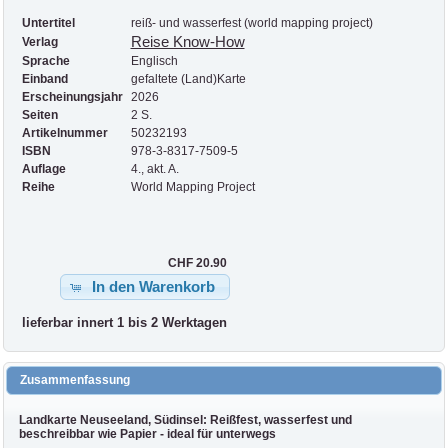
Untertitel
reiß- und wasserfest (world mapping project)
Reise Know-How
Verlag
Sprache
Englisch
Einband
gefaltete (Land)Karte
Erscheinungsjahr
2026
Seiten
2 S.
Artikelnummer
50232193
ISBN
978-3-8317-7509-5
Auflage
4., akt. A.
Reihe
World Mapping Project
CHF 20.90
In den Warenkorb
lieferbar innert 1 bis 2 Werktagen
Zusammenfassung
Landkarte Neuseeland, Südinsel: Reißfest, wasserfest und
beschreibbar wie Papier - ideal für unterwegs