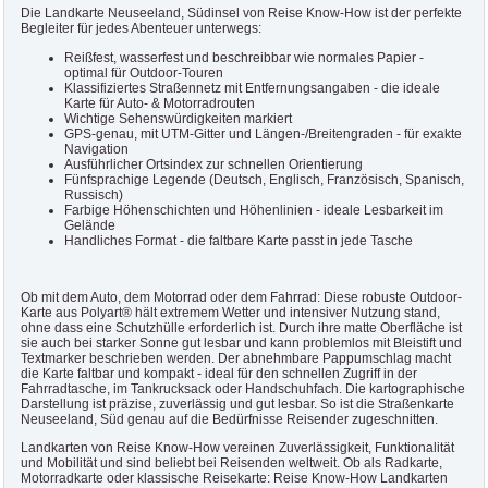
Die Landkarte Neuseeland, Südinsel von Reise Know-How ist der perfekte
Begleiter für jedes Abenteuer unterwegs:
Reißfest, wasserfest und beschreibbar wie normales Papier -
optimal für Outdoor-Touren
Klassifiziertes Straßennetz mit Entfernungsangaben - die ideale
Karte für Auto- & Motorradrouten
Wichtige Sehenswürdigkeiten markiert
GPS-genau, mit UTM-Gitter und Längen-/Breitengraden - für exakte
Navigation
Ausführlicher Ortsindex zur schnellen Orientierung
Fünfsprachige Legende (Deutsch, Englisch, Französisch, Spanisch,
Russisch)
Farbige Höhenschichten und Höhenlinien - ideale Lesbarkeit im
Gelände
Handliches Format - die faltbare Karte passt in jede Tasche
Ob mit dem Auto, dem Motorrad oder dem Fahrrad: Diese robuste Outdoor-
Karte aus Polyart® hält extremem Wetter und intensiver Nutzung stand,
ohne dass eine Schutzhülle erforderlich ist. Durch ihre matte Oberfläche ist
sie auch bei starker Sonne gut lesbar und kann problemlos mit Bleistift und
Textmarker beschrieben werden. Der abnehmbare Pappumschlag macht
die Karte faltbar und kompakt - ideal für den schnellen Zugriff in der
Fahrradtasche, im Tankrucksack oder Handschuhfach. Die kartographische
Darstellung ist präzise, zuverlässig und gut lesbar. So ist die Straßenkarte
Neuseeland, Süd genau auf die Bedürfnisse Reisender zugeschnitten.
Landkarten von Reise Know-How vereinen Zuverlässigkeit, Funktionalität
und Mobilität und sind beliebt bei Reisenden weltweit. Ob als Radkarte,
Motorradkarte oder klassische Reisekarte: Reise Know-How Landkarten