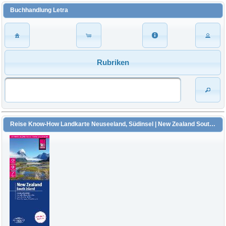
Buchhandlung Letra
Rubriken
Reise Know-How Landkarte Neuseeland, Südinsel | New Zealand South Island (1:550.000). 1:550'000