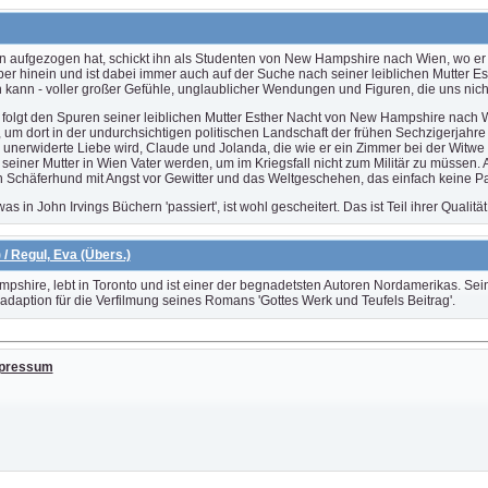
hn aufgezogen hat, schickt ihn als Studenten von New Hampshire nach Wien, wo er V
 hinein und ist dabei immer auch auf der Suche nach seiner leiblichen Mutter Esthe
 kann - voller großer Gefühle, unglaublicher Wendungen und Figuren, die uns nich
folgt den Spuren seiner leiblichen Mutter Esther Nacht von New Hampshire nach Wi
 um dort in der undurchsichtigen politischen Landschaft der frühen Sechzigerjahre 
 unerwiderte Liebe wird, Claude und Jolanda, die wie er ein Zimmer bei der Witw
seiner Mutter in Wien Vater werden, um im Kriegsfall nicht zum Militär zu müssen.
n Schäferhund mit Angst vor Gewitter und das Weltgeschehen, das einfach keine P
s in John Irvings Büchern 'passiert', ist wohl gescheitert. Das ist Teil ihrer Qualität
) / Regul, Eva (Übers.)
pshire, lebt in Toronto und ist einer der begnadetsten Autoren Nordamerikas. Sein
hadaption für die Verfilmung seines Romans 'Gottes Werk und Teufels Beitrag'.
pressum