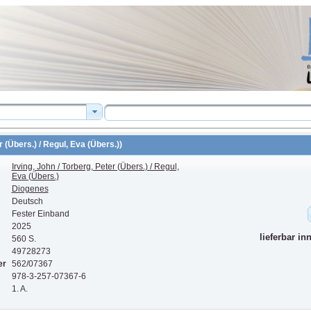
r (Übers.) / Regul, Eva (Übers.))
Irving, John / Torberg, Peter (Übers.) / Regul,
Eva (Übers.)
Diogenes
Deutsch
Fester Einband
2025
lieferbar in
560 S.
49728273
er
562/07367
978-3-257-07367-6
1. A.