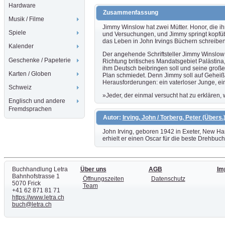
Hardware
Zusammenfassung
Musik / Filme
Jimmy Winslow hat zwei Mütter. Honor, die i
Spiele
und Versuchungen, und Jimmy springt kopfüber
das Leben in John Irvings Büchern schreiben
Kalender
Der angehende Schriftsteller Jimmy Winslow 
Geschenke / Papeterie
Richtung britisches Mandatsgebiet Palästina,
ihm Deutsch beibringen soll und seine große
Karten / Globen
Plan schmiedet. Denn Jimmy soll auf Geheiß 
Herausforderungen: ein vaterloser Junge, ei
Schweiz
»Jeder, der einmal versucht hat zu erklären, wa
Englisch und andere
Fremdsprachen
Autor:
Irving, John / Torberg, Peter (Übers.
John Irving, geboren 1942 in Exeter, New Ham
erhielt er einen Oscar für die beste Drehbuc
Buchhandlung Letra
Über uns
AGB
Im
Bahnhofstrasse 1
Öffnungszeiten
Datenschutz
5070 Frick
Team
+41 62 871 81 71
https://www.letra.ch
buch@letra.ch