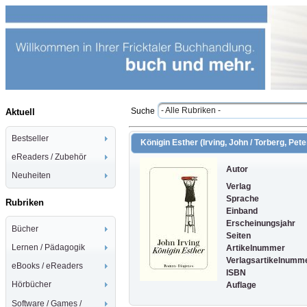
- Alle Rubriken -
Suche
Aktuell
Bestseller
Königin Esther (Irving, John / Torberg, Pete
eReaders / Zubehör
Autor
Neuheiten
Verlag
Sprache
Rubriken
Einband
Erscheinungsjahr
Bücher
Seiten
Lernen / Pädagogik
Artikelnummer
Verlagsartikelnumm
eBooks / eReaders
ISBN
Hörbücher
Auflage
Software / Games /