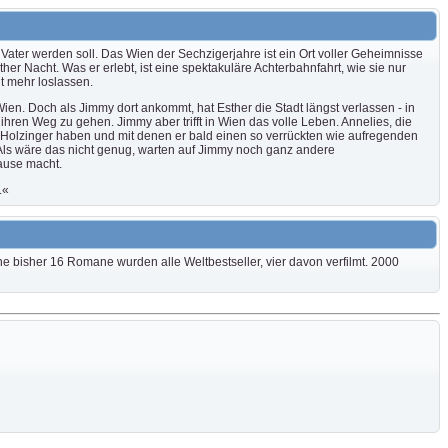
ater werden soll. Das Wien der Sechzigerjahre ist ein Ort voller Geheimnisse
r Nacht. Was er erlebt, ist eine spektakuläre Achterbahnfahrt, wie sie nur
t mehr loslassen.
en. Doch als Jimmy dort ankommt, hat Esther die Stadt längst verlassen - in
ihren Weg zu gehen. Jimmy aber trifft in Wien das volle Leben. Annelies, die
e Holzinger haben und mit denen er bald einen so verrückten wie aufregenden
 Als wäre das nicht genug, warten auf Jimmy noch ganz andere
ause macht.
.«
e bisher 16 Romane wurden alle Weltbestseller, vier davon verfilmt. 2000