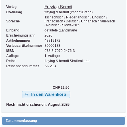
Freytag-Berndt
Verlag
Co-Verlag
freytag & berndt (Imprint/Brand)
Tschechisch / Niederländisch / Englisch /
Sprache
Französisch / Deutsch / Ungarisch / Italienisch
/ Polnisch / Slowakisch
Einband
gefaltete (Land)Karte
Erscheinungsjahr
2026
Artikelnummer
48819172
Verlagsartikelnummer
85000183
ISBN
978-3-7079-2476-3
Auflage
1. Auflage
Reihe
freytag & berndt Straßenkarte
Reihenbandnummer
AK 213
CHF 22.50
In den Warenkorb
Noch nicht erschienen, August 2026
Zusammenfassung