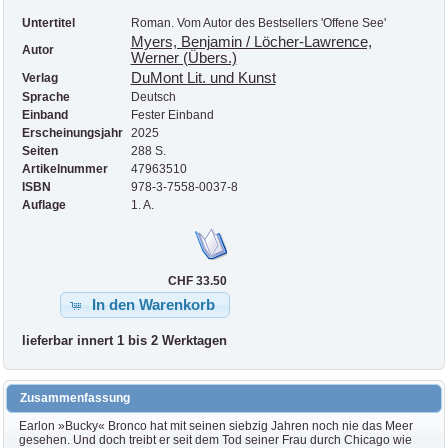
Untertitel
Roman. Vom Autor des Bestsellers 'Offene See'
Myers, Benjamin / Löcher-Lawrence,
Autor
Werner (Übers.)
DuMont Lit. und Kunst
Verlag
Sprache
Deutsch
Einband
Fester Einband
Erscheinungsjahr
2025
Seiten
288 S.
Artikelnummer
47963510
ISBN
978-3-7558-0037-8
Auflage
1. A.
CHF 33.50
In den Warenkorb
lieferbar innert 1 bis 2 Werktagen
Zusammenfassung
Earlon »Bucky« Bronco hat mit seinen siebzig Jahren noch nie das Meer
gesehen. Und doch treibt er seit dem Tod seiner Frau durch Chicago wie