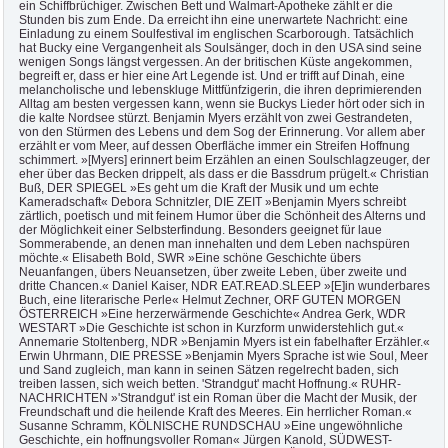
ein Schiffbrüchiger. Zwischen Bett und Walmart-Apotheke zählt er die
Stunden bis zum Ende. Da erreicht ihn eine unerwartete Nachricht: eine
Einladung zu einem Soulfestival im englischen Scarborough. Tatsächlich
hat Bucky eine Vergangenheit als Soulsänger, doch in den USA sind seine
wenigen Songs längst vergessen. An der britischen Küste angekommen,
begreift er, dass er hier eine Art Legende ist. Und er trifft auf Dinah, eine
melancholische und lebenskluge Mittfünfzigerin, die ihren deprimierenden
Alltag am besten vergessen kann, wenn sie Buckys Lieder hört oder sich in
die kalte Nordsee stürzt. Benjamin Myers erzählt von zwei Gestrandeten,
von den Stürmen des Lebens und dem Sog der Erinnerung. Vor allem aber
erzählt er vom Meer, auf dessen Oberfläche immer ein Streifen Hoffnung
schimmert. »[Myers] erinnert beim Erzählen an einen Soulschlagzeuger, der
eher über das Becken drippelt, als dass er die Bassdrum prügelt.« Christian
Buß, DER SPIEGEL »Es geht um die Kraft der Musik und um echte
Kameradschaft« Debora Schnitzler, DIE ZEIT »Benjamin Myers schreibt
zärtlich, poetisch und mit feinem Humor über die Schönheit des Alterns und
der Möglichkeit einer Selbsterfindung. Besonders geeignet für laue
Sommerabende, an denen man innehalten und dem Leben nachspüren
möchte.« Elisabeth Bold, SWR »Eine schöne Geschichte übers
Neuanfangen, übers Neuansetzen, über zweite Leben, über zweite und
dritte Chancen.« Daniel Kaiser, NDR EAT.READ.SLEEP »[E]in wunderbares
Buch, eine literarische Perle« Helmut Zechner, ORF GUTEN MORGEN
ÖSTERREICH »Eine herzerwärmende Geschichte« Andrea Gerk, WDR
WESTART »Die Geschichte ist schon in Kurzform unwiderstehlich gut.«
Annemarie Stoltenberg, NDR »Benjamin Myers ist ein fabelhafter Erzähler.«
Erwin Uhrmann, DIE PRESSE »Benjamin Myers Sprache ist wie Soul, Meer
und Sand zugleich, man kann in seinen Sätzen regelrecht baden, sich
treiben lassen, sich weich betten. 'Strandgut' macht Hoffnung.« RUHR-
NACHRICHTEN »'Strandgut' ist ein Roman über die Macht der Musik, der
Freundschaft und die heilende Kraft des Meeres. Ein herrlicher Roman.«
Susanne Schramm, KÖLNISCHE RUNDSCHAU »Eine ungewöhnliche
Geschichte, ein hoffnungsvoller Roman« Jürgen Kanold, SÜDWEST-