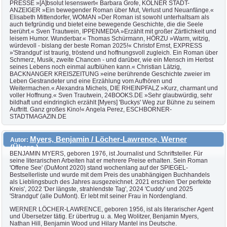
PRESSE »[A]bsolut lesenswert« Barbara Grofe, KÖLNER STADT-
ANZEIGER »Ein bewegender Roman über Mut, Verlust und Neuanfänge.«
Elisabeth Mittendorfer, WOMAN »Der Roman ist sowohl unterhaltsam als
auch tiefgründig und bietet eine bewegende Geschichte, die die Seele
berührt.« Sven Trautwein, IPPENMEDIA »Erzählt mit großer Zärtlichkeit und
leisem Humor. Wunderbar.« Thomas Schürmann, HÖRZU »Warm, witzig,
würdevoll - bislang der beste Roman 2025!« Christof Ernst, EXPRESS
»'Strandgut' ist traurig, tröstend und hoffnungsvoll zugleich. Ein Roman über
Schmerz, Musik, zweite Chancen - und darüber, wie ein Mensch im Herbst
seines Lebens noch einmal aufblühen kann.« Christian Lätzig,
BACKNANGER KREISZEITUNG »eine berührende Geschichte zweier im
Leben Gestrandeter und eine Erzählung vom Aufhören und
Weitermachen.« Alexandra Michels, DIE RHEINPFALZ »Kurz, charmant und
voller Hoffnung.« Sven Trautwein, 24BOOKS.DE »Sehr glaubwürdig, sehr
bildhaft und eindringlich erzählt [Myers] 'Buckys' Weg zur Bühne zu seinem
Auftritt. Ganz großes Kino!« Angela Perez, ESCHBORNER-
STADTMAGAZIN.DE
Myers, Benjamin / Löcher-Lawrence, Werner
Autor:
(Übers.)
BENJAMIN MYERS, geboren 1976, ist Journalist und Schriftsteller. Für
seine literarischen Arbeiten hat er mehrere Preise erhalten. Sein Roman
'Offene See' (DuMont 2020) stand wochenlang auf der SPIEGEL-
Bestsellerliste und wurde mit dem Preis des unabhängigen Buchhandels
als Lieblingsbuch des Jahres ausgezeichnet. 2021 erschien 'Der perfekte
Kreis', 2022 'Der längste, strahlendste Tag', 2024 'Cuddy' und 2025
'Strandgut' (alle DuMont). Er lebt mit seiner Frau in Nordengland.
WERNER LÖCHER-LAWRENCE, geboren 1956, ist als literarischer Agent
und Übersetzer tätig. Er übertrug u. a. Meg Wolitzer, Benjamin Myers,
Nathan Hill, Benjamin Wood und Hilary Mantel ins Deutsche.