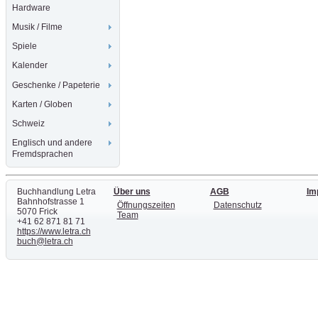
Hardware
Musik / Filme
Spiele
Kalender
Geschenke / Papeterie
Karten / Globen
Schweiz
Englisch und andere
Fremdsprachen
Buchhandlung Letra
Über uns
AGB
Im
Bahnhofstrasse 1
Öffnungszeiten
Datenschutz
5070 Frick
Team
+41 62 871 81 71
https://www.letra.ch
buch@letra.ch