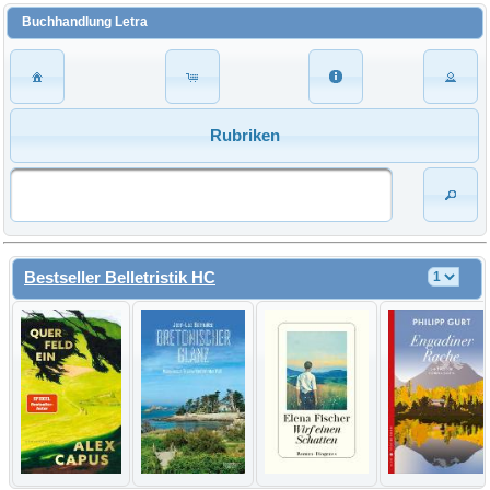
Buchhandlung Letra
Rubriken
Bestseller Belletristik HC